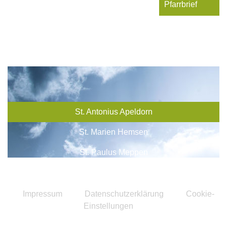
Pfarrbrief
St. Antonius Apeldorn
St. Marien Hemsen
St. Paulus Meppen
St. Vitus Bokeloh
Impressum
Datenschutzerklärung
Cookie-
Einstellungen